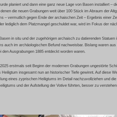
ur­de pla­niert und dann eine ganz neue Lage von Basen instal­liert – 
 denen die neu­en Gra­bun­gen weit über 100 Stück im Abraum der Alt­gr
ums – ver­mut­lich gegen Ende der archai­schen Zeit – Ergeb­nis einer Zer­
 oder ledig­lich dem Platz­man­gel geschul­det war, wird im Fokus der nä
en in situ und der zuge­hö­ri­gen archa­isch zu datie­ren­den Sta­tu­en is
ms auch im archäo­lo­gi­schen Befund nach­weis­bar. Bis­lang waren aus d
 bei den Aus­gra­bun­gen 1885 ent­deckt wor­den waren.
025 erst­mals seit Beginn der moder­nen Gra­bun­gen unge­stör­te Schic
as Hei­lig­tum ins­ge­samt nun an his­to­ri­scher Tie­fe gewinnt. Auf die­se
lung eines zypri­schen Hei­lig­tums im Detail nach­zu­voll­zie­hen und die s
ei­lig­tums und der Auf­stel­lung der Voti­ve führ­ten, bes­ser zu verstehen