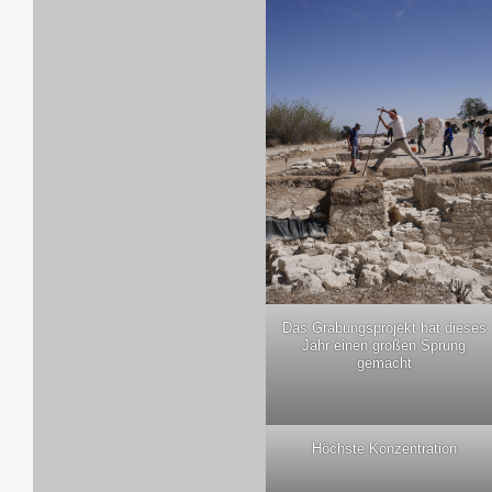
Das Gra­bungs­pro­jekt hat die­ses
Jahr einen gro­ßen Sprung
gemacht
Höchs­te Konzentration