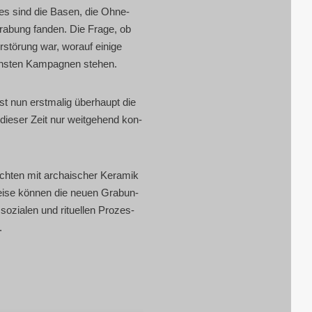
dies sind die Basen, die Ohne­
a­bung fan­den. Die Fra­ge, ob
stö­rung war, wor­auf eini­ge
chs­ten Kam­pa­gnen stehen.
t nun erst­ma­lig über­haupt die
ie­ser Zeit nur weit­ge­hend kon­
h­ten mit archai­scher Kera­mik
 Wei­se kön­nen die neu­en Gra­bun­
ozia­len und ritu­el­len Pro­zes­
.