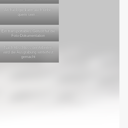
Archäo­lo­gie kann auch unbe­
quem sein…
Ein trans­por­ta­bles Gerüst für die
Foto-Dokumentation
Nach Abschluss der Arbei­ten
wird die Aus­gra­bung win­ter­fest
gemacht