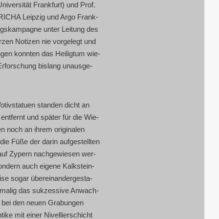
­ver­si­tät Frank­furt) und Prof.
AMRICHA Leip­zig und Argo Frank­
ungs­kam­pa­gne unter Lei­tung des
­zen Noti­zen nie vor­ge­legt und
n­gen konn­ten das Hei­lig­tum wie­
 Erfor­schung bis­lang unaus­ge­
iv­sta­tu­en stan­den dicht an
ent­fernt und spä­ter für die Wie­
n noch an ihrem ori­gi­na­len
e Füße der dar­in auf­ge­stell­ten
t auf Zypern nach­ge­wie­sen wer­
 son­dern auch eige­ne Kalk­stein­
se sogar über­ein­an­der­ge­sta­
t­ma­lig das suk­zes­si­ve Anwach­
ie bei den neu­en Gra­bun­gen
ke mit einer Nivel­lier­schicht