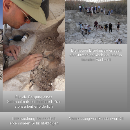
Die neu­en Ergeb­nis­se erre­gen
die Auf­merk­sam­keit der inter­na­
tio­na­len Fachwelt
Für die Ber­gung eines
Schmuck­reifs ist höchs­te Prä­zi­
si­ons­ar­beit erforderlich
Unter­su­chung der deut­lich
Ver­mes­sung von Fun­den vor Ort
erkenn­ba­ren Schichtabfolgen