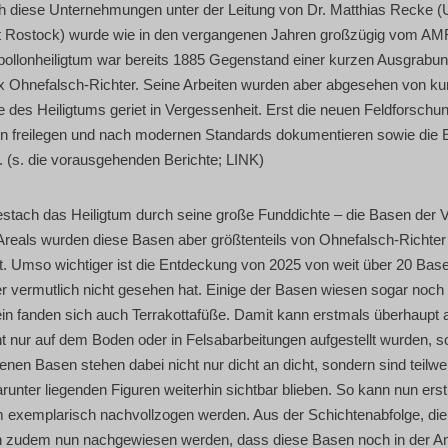
 die­se Unter­neh­mun­gen unter der Lei­tung von Dr. Mat­thi­as Recke (Uni
­tät Ros­tock) wur­de wie in den ver­gan­ge­nen Jah­ren groß­zü­gig vom 
 Apol­lon­hei­lig­tum war bereits 1885 Gegen­stand einer kur­zen Aus­gra­b
ax Ohne­falsch-Rich­ter. Sei­ne Arbei­ten wur­den aber abge­se­hen von kur
e des Hei­lig­tums geriet in Ver­ges­sen­heit. Erst die neu­en Feld­for­schu
un­gen frei­le­gen und nach moder­nen Stan­dards doku­men­tie­ren sowie die
n. (s. die vor­aus­ge­hen­den Berich­te; LINK)
tach das Hei­lig­tum durch sei­ne gro­ße Fund­dich­te – die Basen der Vot
re­als wur­den die­se Basen aber größ­ten­teils von Ohne­falsch-Rich­ter 
tzt. Umso wich­ti­ger ist die Ent­de­ckung von 2025 von weit über 20 Base
r ver­mut­lich nicht gese­hen hat. Eini­ge der Basen wie­sen sogar noch di
tein fan­den sich auch Ter­ra­kot­ta­fü­ße. Damit kann erst­mals über­haup
icht nur auf dem Boden oder in Fels­ab­ar­bei­tun­gen auf­ge­stellt wur­den,
e­nen Basen ste­hen dabei nicht nur dicht an dicht, son­dern sind teil­wei­
un­ter lie­gen­den Figu­ren wei­ter­hin sicht­bar blie­ben. So kann nun ers
m exem­pla­risch nach­voll­zo­gen wer­den. Aus der Schich­ten­ab­fol­ge, d
 zudem nun nach­ge­wie­sen wer­den, dass die­se Basen noch in der Anti­