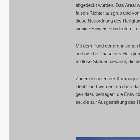
abge­deckt wur­den. Das Are­al w
falsch-Rich­ter aus­grub und von
die­se Neu­ord­nung des Hei­lig­t
weni­ge Hin­wei­se hin­deu­ten –
Mit dem Fund der archai­schen Bas
archai­sche Pha­se des Hei­lig­tu
text­lo­se Sta­tu­en bekannt, die
Zudem konn­ten der Kam­pa­gne 2
iden­ti­fi­ziert wer­den, so dass d
gen dazu bei­tra­gen, die Ent­wick­
se, die zur Aus­ge­stal­tung des H