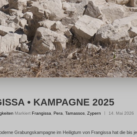
ISSA • KAMPAGNE 2025
gkeiten
Markiert
Frangissa
,
Pera
,
Tamassos
,
Zypern
14. Mai 2026
der­ne Gra­bungs­kam­pa­gne im Hei­lig­tum von Fran­gis­sa hat die bis jetzt