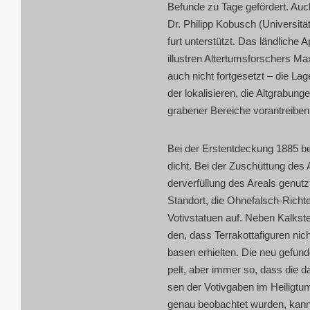
Befun­de zu Tage geför­dert. Auch
Dr. Phil­ipp Kobusch (Uni­ver­si
furt unter­stützt. Das länd­li­che
illus­tren Alter­tums­for­schers M
auch nicht fort­ge­setzt – die Lag
der loka­li­sie­ren, die Alt­gra­b
gra­be­ner Berei­che vor­an­trei­be
Bei der Erstent­de­ckung 1885 bes
dicht. Bei der Zuschüt­tung des A
der­ver­fül­lung des Are­als genu
Stand­ort, die Ohne­falsch-Rich­te
Votiv­sta­tu­en auf. Neben Kalk­s
den, dass Ter­ra­kot­ta­fi­gu­ren n
ba­sen erhiel­ten. Die neu gefun­d
pelt, aber immer so, dass die dar­
sen der Votiv­ga­ben im Hei­lig­tu
genau beob­ach­tet wur­den, kann