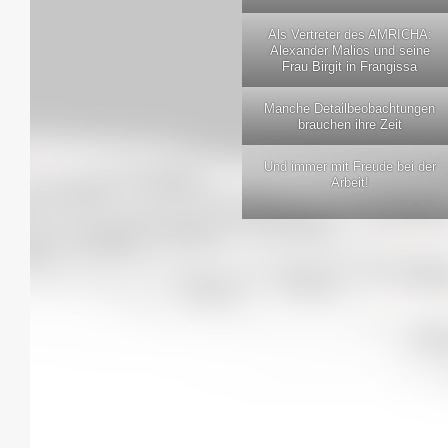
Als Ver­tre­ter des AMRICHA:
Alex­an­der Mali­os und sei­ne
Frau Bir­git in Frangissa
Man­che Detail­be­ob­ach­tun­gen
brau­chen ihre Zeit
Und immer mit Freu­de bei der
Arbeit!