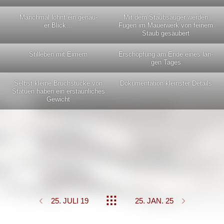
Manch­mal lohnt ein genau­
Mit dem Staub­sauger wer­den
er Blick…
Fugen im Mau­er­werk von fei­nem
Staub gesäubert
Stil­le­ben mit Eimern
Erschöp­fung am Ende eines lan­
gen Tages
Selbst klei­ne Bruch­stü­cke von
Doku­men­ta­ti­on kleins­ter Details
Sta­tu­en haben ein erstaun­li­ches
Gewicht
25. JULI 19
25. JAN. 25