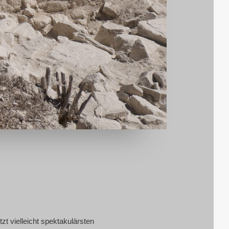
 viel­leicht spek­ta­ku­lärs­ten