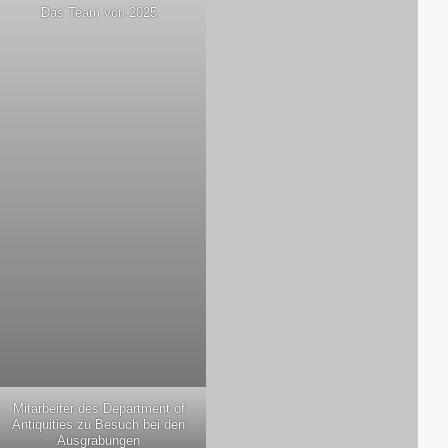
Das Team von 2025
Mit­ar­bei­ter des Depart­ment of
Anti­qui­ties zu Besuch bei den
Ausgrabungen